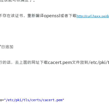
m，应该就可以搞定了。
存在该证书，重新编译openssl或者下载
http://curl.haxx.se/
7日追加
话，去上面的网址下载cacert.pem文件放到/etc/pki/tls
o=
"/etc/pki/tls/certs/cacert.pem"