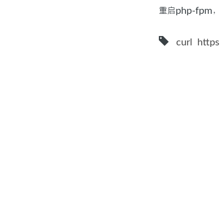
重启php-fpm
curl
https
Publish By Leo