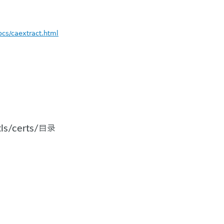
docs/caextract.html
/certs/目录