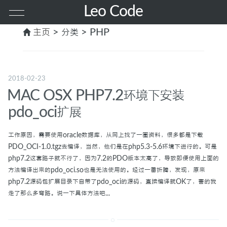
Leo Code
主页
> 分类 > PHP
首页
其他
2018-02-23
MAC OSX PHP7.2环境下安装
PHP
pdo_oci扩展
前端
工作原因，需要使用oracle数据库，从网上找了一圈资料，很多都是下载
PDO_OCI-1.0.tgz去编译，当然，他们是在php5.3-5.6环境下进行的。可是
php7.2这套路子就不行了，因为7.2的PDO版本太高了，导致即便使用上面的
服务器
方法编译出来的pdo_oci.so也是无法使用的。经过一番折腾，发现，原来
php7.2源码包扩展目录下自带了pdo_oci的源码，直接编译就OK了，害的我
MAC
走了那么多弯路。说一下具体方法吧...
GO