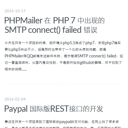
2016-10-17
标签
PHPMailer 在 PHP 7 中出现的
SMTP connect() failed 错误
关于
今天在开发一个项目的时候，把环境从php5.5换成了php7，发现php7确实
要比php5快出不少，但是同时也带来了一个比较头疼的问题，就是
PHPMailer用QQ邮箱发送邮件失败，提示错误SMTP connect() failed，经
过一番查阅资料，从国内是没找到，于是就开始找github的解释，终于找到了
相关的说明......
2016-02-04
Paypal 国际版REST接口的开发
最近在开发一个项目用到了国际板的paypal的支付功能，在网上找了很多资