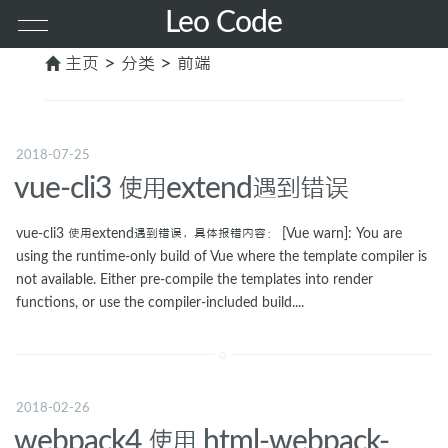
Leo Code
主页
> 分类 > 前端
首页
其他
2018-07-25
vue-cli3 使用extend遇到错误
PHP
vue-cli3 使用extend遇到错误，具体报错内容： [Vue warn]: You are
using the runtime-only build of Vue where the template compiler is
前端
not available. Either pre-compile the templates into render
functions, or use the compiler-included build....
服务器
MAC
2018-02-26
webpack4 使用 html-webpack-
GO