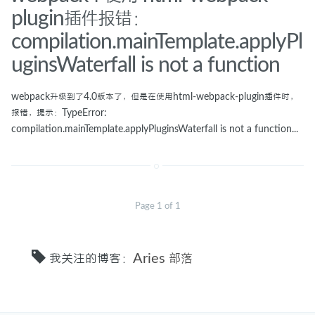
plugin插件报错：
标签
compilation.mainTemplate.applyPl
uginsWaterfall is not a function
关于
webpack升级到了4.0版本了，但是在使用html-webpack-plugin插件时，
报错，提示：TypeError:
compilation.mainTemplate.applyPluginsWaterfall is not a function...
Page 1 of 1
我关注的博客：
Aries 部落