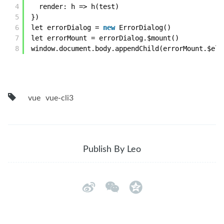
4
render: h => h(test)
5
})
6
let errorDialog = 
new
ErrorDialog()
7
let errorMount = errorDialog.$mount()
8
window.document.body.appendChild(errorMount.$el)
vue
vue-cli3
Publish By Leo