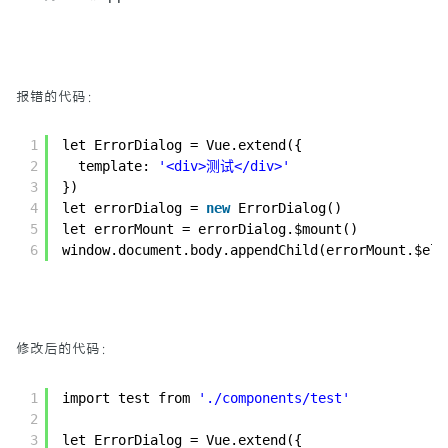
标签
报错的代码：
关于
1
let ErrorDialog = Vue.extend({
2
template: 
'<div>测试</div>'
3
})
4
let errorDialog = 
new
ErrorDialog()
5
let errorMount = errorDialog.$mount()
6
window.document.body.appendChild(errorMount.$el)
修改后的代码：
1
import test from 
'./components/test'
2
3
let ErrorDialog = Vue.extend({