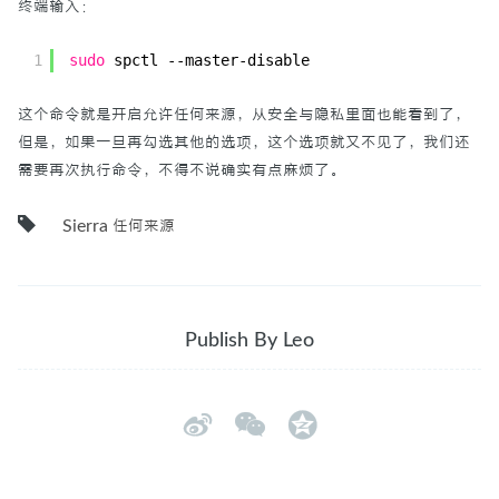
终端输入：
标签
1
sudo
spctl --master-disable
这个命令就是开启允许任何来源，从安全与隐私里面也能看到了，
关于
但是，如果一旦再勾选其他的选项，这个选项就又不见了，我们还
需要再次执行命令，不得不说确实有点麻烦了。
Sierra 任何来源
Publish By Leo