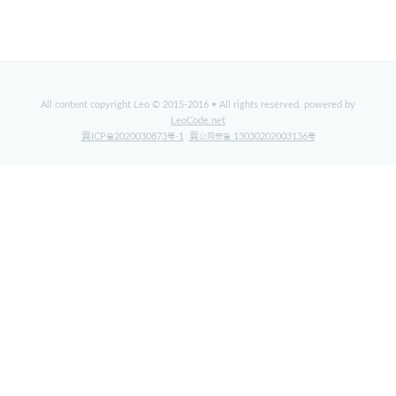
标签
关于
All content copyright Leo © 2015-2016 • All rights reserved. powered by
LeoCode.net
冀ICP备2020030873号-1
冀公网安备 13030202003136号