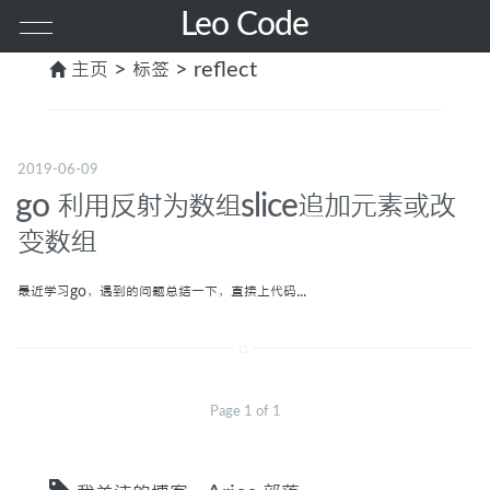
Leo Code
主页
> 标签 > reflect
首页
其他
2019-06-09
go 利用反射为数组slice追加元素或改
PHP
变数组
前端
最近学习go，遇到的问题总结一下，直接上代码...
服务器
MAC
Page 1 of 1
GO