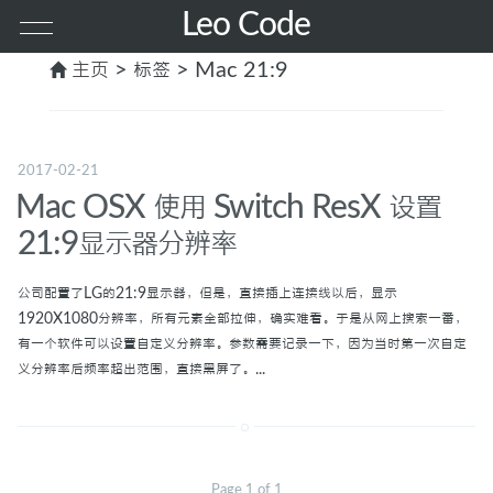
Leo Code
主页
> 标签 > Mac 21:9
首页
其他
2017-02-21
Mac OSX 使用 Switch ResX 设置
PHP
21:9显示器分辨率
前端
公司配置了LG的21:9显示器，但是，直接插上连接线以后，显示
1920X1080分辨率，所有元素全部拉伸，确实难看。于是从网上搜索一番，
有一个软件可以设置自定义分辨率。参数需要记录一下，因为当时第一次自定
服务器
义分辨率后频率超出范围，直接黑屏了。...
MAC
GO
Page 1 of 1