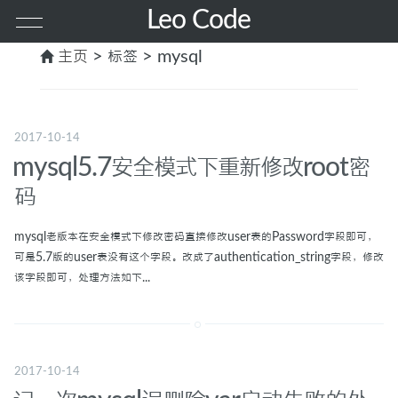
Leo Code
主页
> 标签 > mysql
首页
其他
2017-10-14
mysql5.7安全模式下重新修改root密
PHP
码
前端
mysql老版本在安全模式下修改密码直接修改user表的Password字段即可，
可是5.7版的user表没有这个字段。改成了authentication_string字段，修改
该字段即可，处理方法如下...
服务器
MAC
2017-10-14
GO